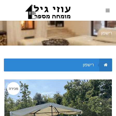
רישפון
רישפון
מכירה