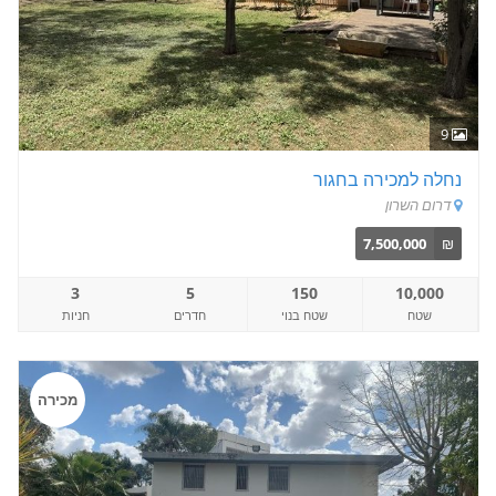
9
נחלה למכירה בחגור
דרום השרון
7,500,000
₪
3
5
150
10,000
שטח
שטח בנוי
חדרים
חניות
מכירה