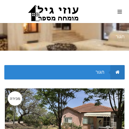
חגור
חגור
מכירה