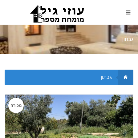
גבתון
גבתון
מכירה