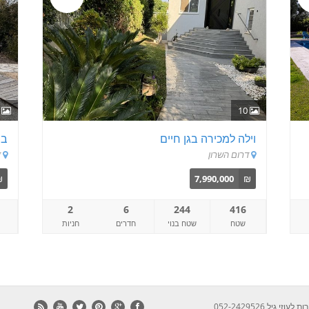
9
10
וילה למכירה בגן חיים
בי
דרום השרון
ד
₪
7,990,000
₪
2
6
244
416
שטח
שטח בנוי
חדרים
חניות