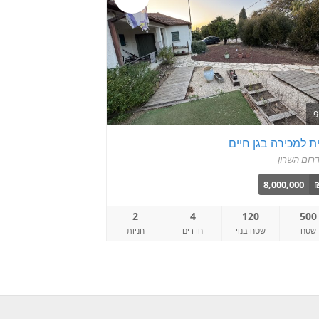
ת למכירה בגן חיים
רום השרון
8,000,000
2
4
120
500
שטח
שטח בנוי
חדרים
חניות