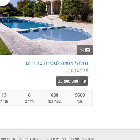
14
נחלה / אחוזה למכירה בגן חיים
דרום השרון
33,000,000
₪
13
6
638
9600
שטח
שטח בנוי
חדרים
חניות
© 2026 עוזי גיל, נדלן, מכירה, תיווך, עמק חפר. כל הזכויות שמורות לעוזי גיל 052-2429526