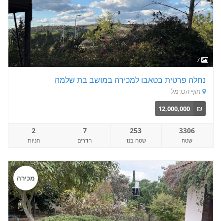
7
נחלה פרטית בטאבו למכירה במושב בת שלמה
חוף הכרמל
12,000,000
₪
2
7
253
3306
שטח
שטח בנוי
חדרים
חניות
מכירה