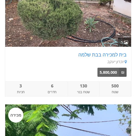
5
בית למכירה בבת שלמה
זכרון יעקב
5,800,000
₪
3
6
130
500
שטח
שטח בנוי
חדרים
חניות
מכירה