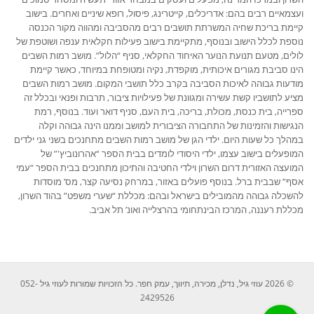
ועצמאיים רבים בהם: אדריכלים, קייטרינג, פיסול, רופא שיניים ואחרים. בישוב
קיימת בריכת שחיה המשרתת תושבים רבים מהסביבה ומהווה מקור הכנסה
נוספת לכלל הישוב ובנוסף, מתקיימת בישוב פעילות חקלאית ענפה ושוטפת של
לולים, מטעם תנועת הנוער האיחוד החקלאי, סניף “הלול”. מושב רמות השבים
הינו סביבת מגורים איכותית, מוקפדת, נקיה ומטופחת במיוחד, כאשר קיימת
מודעות גבוהה לאיכות הסביבה בקרב כלל תושבי המקום. מושב רמות השבים
מציע לתושביו קשת עשירה ומגוונת של פעילויות ציבור, תרבות ופנאי ובכלל זה
ספרייה, בית כנסת, מכולת, בריכה, בית העם, סניף דואר ועוד. בנוסף, רמת
הנגישות והזמינות של התחבורה הציבורית למושב וממנו הינה גבוהה וקלה
במהלך כל שעות היום. ילדי הגן של מושב רמות השבים מתחנכים בשני גני ילדים
המופעלים בישוב עצמו, ילדי היסודי לומדים בבית הספר “אהרונוביץ'” של
המועצה האזורית דרום השרון וילדי החטיבה והתיכון מתחנכים בבית הספר “עמי
אסף” שבבית ברל. בנוסף פועלים באזור, במרחק נסיעה קצר, מס’ מוסדות
להשכלה גבוהה מהמובילים בישראל ובהם: מכללת “שערי משפט” בהוד השרון,
מכללת רעננה, המרכז הבינתחומי בהרצלייה ואונ’ תל אביב.
© 2026 עוזי גיל, נדלן, מכירה, תיווך, עמק חפר. כל הזכויות שמורות לעוזי גיל 052-
2429526