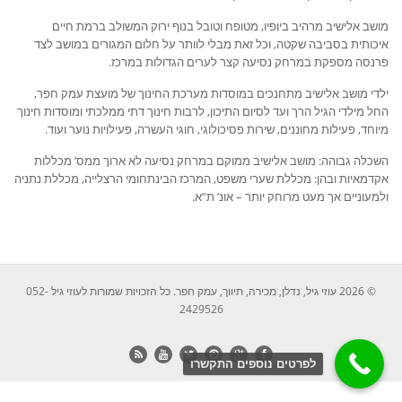
מושב אלישיב מרהיב ביופיו, מטופח וטובל בנוף ירוק המשולב ברמת חיים
איכותית בסביבה שקטה, וכל זאת מבלי לוותר על חלום המגורים במושב לצד
פרנסה מספקת במרחק נסיעה קצר לערים הגדולות במרכז.
ילדי מושב אלישיב מתחנכים במוסדות מערכת החינוך של מועצת עמק חפר,
החל מילדי הגיל הרך ועד לסיום התיכון, לרבות חינוך דתי ממלכתי ומוסדות חינוך
מיוחד, פעילות מחוננים, שירות פסיכולוגי, חוגי העשרה, פעילויות נוער ועוד.
השכלה גבוהה: מושב אלישיב ממוקם במרחק נסיעה לא ארוך ממס’ מכללות
אקדמאיות ובהן: מכללת שערי משפט, המרכז הבינתחומי הרצלייה, מכללת נתניה
ולמעוניים אך מעט מרוחק יותר – אונ’ ת”א.
© 2026 עוזי גיל, נדלן, מכירה, תיווך, עמק חפר. כל הזכויות שמורות לעוזי גיל 052-
2429526
לפרטים נוספים התקשרו