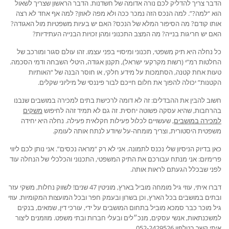
הדבר צריך להדליק לכם נורה אדומה של חשדנות. הדבר הראשון שצריך לשאול
הוא “למה?”. למה הנכס הזה נמכר ככה ולא מפה לאוזן? למה אף אחד לא רצה
אותו קודם? מה הסיפור המלא של הנכס? האם יש בעיות משפטיות מול האגודה?
האם יש חריגות בנייה? מה המצב התכנוני ומהן זכויות הבנייה העתידיות?
כל נחלה היא תיק משפטי, תכנוני ומיסויי בפני עצמו. זהו עולם סגור ומורכב של
החלטות רמ”י (רשות מקרקעי ישראל), תקנון אגודה, היטלי השבחה ודמי הסכמה.
טעות אחת קטנה, הסתמכות על מידע חלקי, או חוסר הבנה של “האותיות
הקטנות” יכולה להפוך את חלום חייכם לבור פיננסי של מיליוני שקלים.
חשוב להבין את ההבדלים: זה לא דומה לרכישת בתים למכירה במושבים שנבנו
בהרחבות, שהיא עסקה פשוטה יחסית. זה גם לא תמיד זהה לחיפוש
משקים
למכירה במושבים
, שעשויים לכלול פעילות חקלאית פעילה. נחלה היא יחידה
משפטית היסטורית, וצריך מומחה-על שיודע לנתח אותה לעומק.
כאן בדיוק הניסיון שלי נכנס לתמונה. אני לא רק “מראה נכסים”. אני נותן לכם ליווי
פרימיום: אני מנתח עבורכם את התיק המשפטי, התכנוני והכלכלי של הנחלה עוד
לפני שבכלל הגעתם לראות אותה.
דברו איתי, עוזי גיל מומחה מוביל בארץ, מוניטין 47 שנים! לשווק נחלות, משקי עזר
ובתים במושבים בכל הארץ, וכן בשרון ובעמק חפר ובכל המועצות המקומיות. עוזי
גיל מוכר כבר סמכא מוביל בתחום המושבים על ידי, עורכי דין, שמאים, בנקים
למשכנתאות, אנשי עסקים, מנכ״לים ובעלי חברות ובתי משפט. מוזמנים ליצור
איתי קשר בטלפון
052-2429526