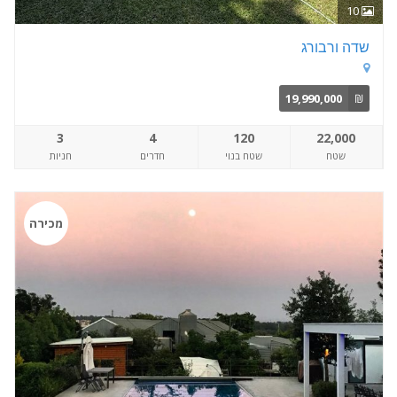
10
שדה ורבורג
19,990,000
₪
3
4
120
22,000
שטח
שטח בנוי
חדרים
חניות
מכירה