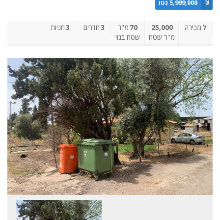
₪
5,999,000 נטו
ל
מכירה
25,000
70
מ"ר
3
חדרים
3
חניות
מ"ר שטח
שטח בנוי