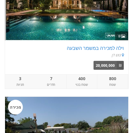
8
וילה למכירה במשמר השבעה
גוש דן
20,000,000
₪
3
7
400
800
שטח
שטח בנוי
חדרים
חניות
מכירה