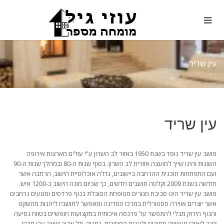
עין שריד
עין שריד
מושב עין שריד נוסד בשנת 1950 באזור לב השרון ע”י עולים מארצות אירופה
השונות והינו שייך למועצה אזורית לב השרון. בסוף שנות ה-80 ובמהלך שנות ה-90
ועם התפתחות תוכנית ההרחבה ביישובים, גדלה אוכלוסיית הישוב, הרחבה אשר
חודשה בשנת 2009 וקלטה תושבים חדשים, כך שכיום מונה הישוב כ-1200 איש.
מושב עין שריד הינו סביבת מגורים מטופחת הטובלת בנוף פרדסים ומטעים נרחבים
אשר יוצרים אווירה פסטורלית במרכז המדינה ומאפשר לתושביו ליהנות מהשקט
והנוף הירוק מבלי להתפשר על פרנסה איכותית במקצועות חופשיים בטווח נסיעה
קצר לאזורי תעשייה סמוכים ולערים הסמוכות, נתניה, תל אביב ושאר ערי מרכז