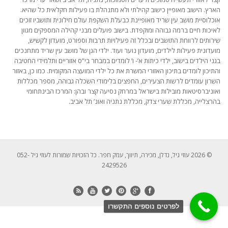
הארץ. הישוב מאופיין כישוב קהילתי ולא מתנהלת בו פעילות חקלאית כל שהיא.
אוכלוסיית מושב עין שריד מאופיינת כבעלת השקפת עולם חילונית ותושביו זוכים
לאיכות חיים ברמה גבוהה ומוקפדת. בישוב פועלים מבני קהילה המספקים מגוון
שירותים לרווחת התושבים ובכלל זה פעילויות תרבות וספורט, מועדון לקשיש,
מועדונית פעילות לילדים, מועדון נוער ועוד. ילדי הגן של מושב עין שריד מתחנכים
בגני הילדים בישוב, ילדי כיתות א’- ו’ לומדים במבחר בי”ס אזוריים ותלמידי החטיבה
והתיכון לומדים בתיכון האזורי המשרת את כל ילדי המועצה המקומית. כמו כן, באזור
השרון עומדים לרשות הצעירים, החפצים בלימודי השכלה גבוהה, מספר מכללות
ואוניברסיטאות מובילות בישראל במרחק נסיעה קצר ובהן: המרכז הבינתחומי
בהרצלייה, מכללת שערי צדק, מכללת נתניה ואונ’ תל אביב.
© 2026 עוזי גיל, נדלן, מכירה, תיווך, עמק חפר. כל הזכויות שמורות לעוזי גיל 052-
2429526
לפרטים נוספים התקשרו